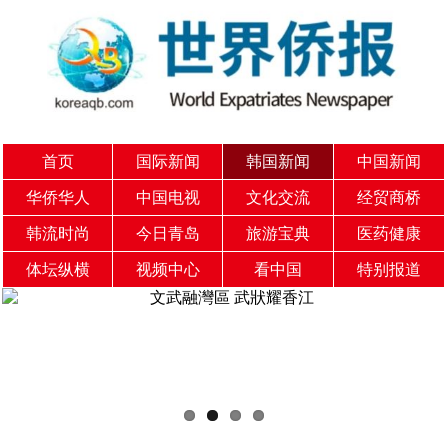
首页
国际新闻
韩国新闻
中国新闻
华侨华人
中国电视
文化交流
经贸商桥
韩流时尚
今日青岛
旅游宝典
医药健康
体坛纵横
视频中心
看中国
特别报道