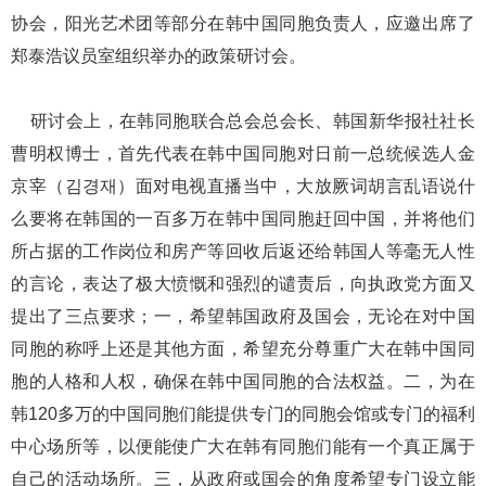
协会，阳光艺术团等部分在韩中国同胞负责人，应邀出席了
郑泰浩议员室组织举办的政策研讨会。
研讨会上，在韩同胞联合总会总会长、韩国新华报社社长
曹明权博士，首先代表在韩中国同胞对日前一总统候选人金
京宰（김경재）面对电视直播当中，大放厥词胡言乱语说什
么要将在韩国的一百多万在韩中国同胞赶回中国，并将他们
所占据的工作岗位和房产等回收后返还给韩国人等毫无人性
的言论，表达了极大愤慨和强烈的谴责后，向执政党方面又
提出了三点要求；一，希望韩国政府及国会，无论在对中国
同胞的称呼上还是其他方面，希望充分尊重广大在韩中国同
胞的人格和人权，确保在韩中国同胞的合法权益。二，为在
韩120多万的中国同胞们能提供专门的同胞会馆或专门的福利
中心场所等，以便能使广大在韩有同胞们能有一个真正属于
自己的活动场所。三，从政府或国会的角度希望专门设立能