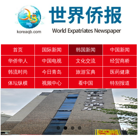
首页
国际新闻
韩国新闻
中国新闻
华侨华人
中国电视
文化交流
经贸商桥
韩流时尚
今日青岛
旅游宝典
医药健康
体坛纵横
视频中心
看中国
特别报道