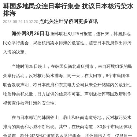
韩国多地民众连日举行集会 抗议日本核污染水
排海
点此关注世界侨网更多资讯
2023-08-26 15:02:20
海外网8月26日电
据韩联社8月25日报道，连日来，韩国多地
民众举行集会，揭批核污染水排海的危害性，谴责日本政府作出排污
入海的决定。
当地时间25日晚上，在韩国庆尚北道庆州市，来自环境组织的民
众举行活动，反对核污染水排海。同一天，在大田市，8个市民团体
联合发表声明，称日本政府和东京电力公司从未公开储罐内的放射性
物质种类和总量，日方提供的信息不可靠。声明还批评韩国政府制作
视频宣传核污排海的安全性。
在与日本邻近的韩国釜山、蔚山和庆尚南道等地，反对核污染水
排海的集会和示威不断出现。其中，在庆尚南道，30多个市民团体联
合发声，称计划25日在该道多地举行集会，抗议排污入海。仅昌原一