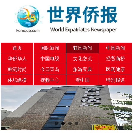
首页
国际新闻
韩国新闻
中国新闻
华侨华人
中国电视
文化交流
经贸商桥
韩流时尚
今日青岛
旅游宝典
医药健康
体坛纵横
视频中心
看中国
特别报道