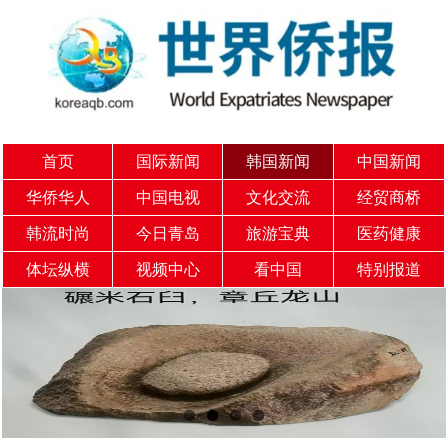
首页
国际新闻
韩国新闻
中国新闻
华侨华人
中国电视
文化交流
经贸商桥
韩流时尚
今日青岛
旅游宝典
医药健康
体坛纵横
视频中心
看中国
特别报道