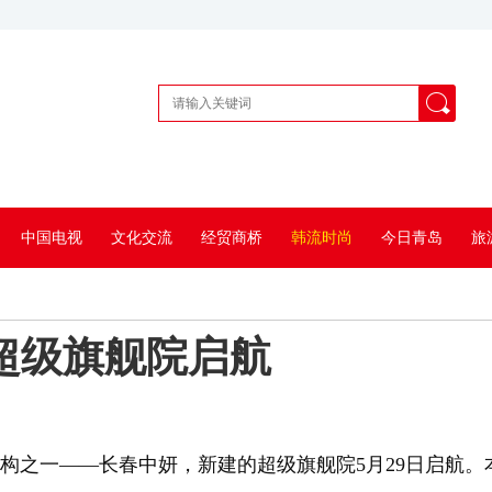
中国电视
文化交流
经贸商桥
韩流时尚
今日青岛
旅
超级旗舰院启航
构之一——长春中妍，新建的超级旗舰院5月29日启航