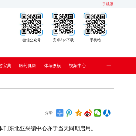
手机版
微信公众号
安卓App下载
手机站
游宝典
医药健康
体坛纵横
视频中心
分享:
。本刊东北亚采编中心亦于当天同期启用。