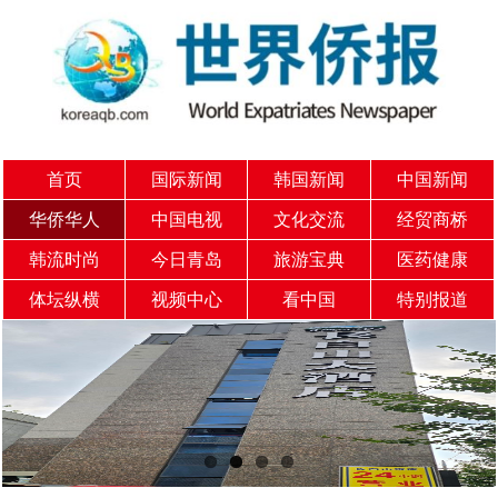
首页
国际新闻
韩国新闻
中国新闻
华侨华人
中国电视
文化交流
经贸商桥
韩流时尚
今日青岛
旅游宝典
医药健康
体坛纵横
视频中心
看中国
特别报道