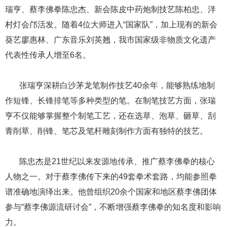
瑞亨、蔡李佛拳陈忠杰、新会陈皮中药炮制技艺陈柏忠、泮
村灯会邝活发。随着4位大师进入“国家队”，加上现有的新会
葵艺廖惠林、广东音乐刘英翘，我市国家级非物质文化遗产
代表性传承人增至6名。
​​​​​​​ ​​​​​​​张瑞亨深耕白沙茅龙笔制作技艺40余年，能够熟练地制
作短锋、长锋排笔等多种类型的笔。在制笔技艺方面，张瑞
亨不仅能够掌握整个制笔工艺，还在选草、泡草、砸草、刮
青削草、削锋、笔芯及笔杆雕刻制作方面有独特的技艺。
​​​​​​​ ​​​​​​​陈忠杰是21世纪以来发源地传承、推广蔡李佛拳的核心
人物之一。对于蔡李佛传下来的49套拳术套路，均能参照拳
谱准确地演绎出来。他曾组织20余个国家和地区蔡李佛团体
参与“蔡李佛源流研讨会”，不断增强蔡李佛拳的知名度和影响
力。