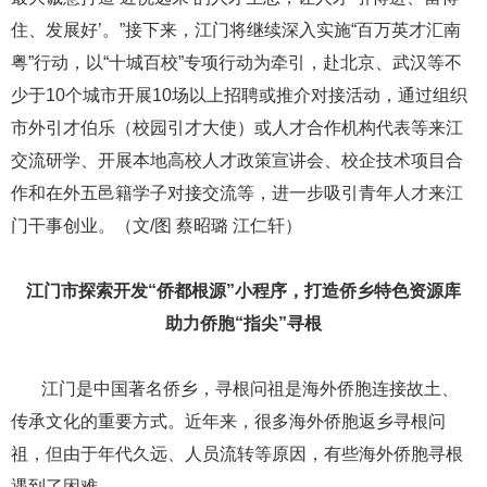
住、发展好’。”接下来，江门将继续深入实施“百万英才汇南
粤”行动，以“十城百校”专项行动为牵引，赴北京、武汉等不
少于10个城市开展10场以上招聘或推介对接活动，通过组织
市外引才伯乐（校园引才大使）或人才合作机构代表等来江
交流研学、开展本地高校人才政策宣讲会、校企技术项目合
作和在外五邑籍学子对接交流等，进一步吸引青年人才来江
门干事创业。（文/图 蔡昭璐 江仁轩）
江门市探索开发“侨都根源”小程序，打造侨乡特色资源库
助力侨胞“指尖”寻根
​​​​​​​ ​​​​​​​江门是中国著名侨乡，寻根问祖是海外侨胞连接故土、
传承文化的重要方式。近年来，很多海外侨胞返乡寻根问
祖，但由于年代久远、人员流转等原因，有些海外侨胞寻根
遇到了困难。