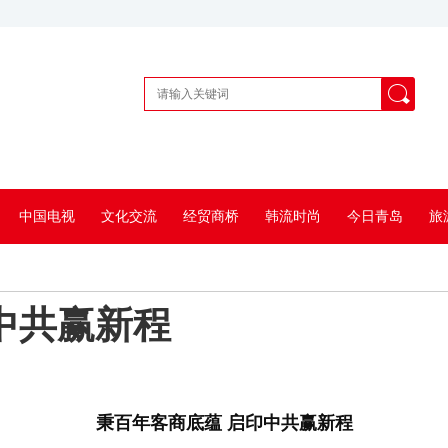
中国电视
文化交流
经贸商桥
韩流时尚
今日青岛
旅
中共赢新程
秉百年客商底蕴 启印中共赢新程