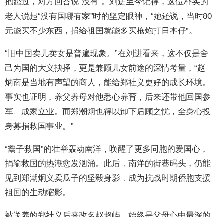
抱怨过，对方回答说“没有”。刘进至今记得，这位朴实的
老人说起“没有国哪有家”时的坚定眼神，“她还说，当时80
元能买不少东西，捐给祖国就能多买枪炮打日本仔”。
“旧中国卖儿卖女是普遍现象。”在刘进看来，这不仅是舍
己为国的大义抉择，更是兼顾儿女前途的深情考量，“赵
炳南是当地有声望的商人，能给郑社义更好的成长环境。
事实也证明，养父养母对他悉心养育，后来还带他回国参
军、成家立业。而郑潮炯也得以卸下后顾之忧，全身心投
身募捐救国事业。”
“鬻子救国”的壮举轰动南洋，唤醒了更多同胞的爱国心，
捐输救国的热潮愈发汹涌。此后，南洋的街巷码头，仍能
见到郑潮炯义卖瓜子的坚毅身影，成为抗战时期侨胞支援
祖国的生动缩影。
被送养的郑社义后来改名赵超屿，始终是父母心中最深的