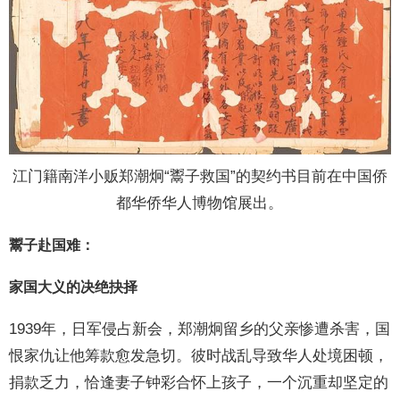
江门籍南洋小贩郑潮炯“鬻子救国”的契约书目前在中国侨
都华侨华人博物馆展出。
鬻子赴国难：
家国大义的决绝抉择
1939年，日军侵占新会，郑潮炯留乡的父亲惨遭杀害，国
恨家仇让他筹款愈发急切。彼时战乱导致华人处境困顿，
捐款乏力，恰逢妻子钟彩合怀上孩子，一个沉重却坚定的