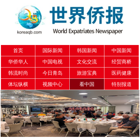
首页
国际新闻
韩国新闻
中国新闻
华侨华人
中国电视
文化交流
经贸商桥
韩流时尚
今日青岛
旅游宝典
医药健康
体坛纵横
视频中心
看中国
特别报道