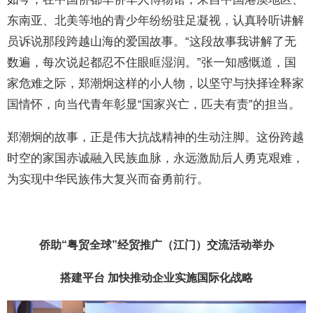
东南亚、北美等地的青少年纷纷驻足凝视，认真聆听讲解
员诉说那段跨越山海的爱国故事。“这段故事我讲解了无
数遍，每次说起都忍不住眼眶湿润。”张一知感慨道，国
家危难之际，郑潮炯这样的小人物，以坚守与抉择诠释家
国情怀，向当代青年彰显“国家兴亡，匹夫有责”的担当。
郑潮炯的故事，正是伟大抗战精神的生动注脚。这份跨越
时空的家国赤诚融入民族血脉，永远激励后人勇克艰难，
为实现中华民族伟大复兴而奋勇前行。
侨助“粤贸全球”经贸推广（江门）交流活动举办
搭建平台 加快推动企业实施国际化战略