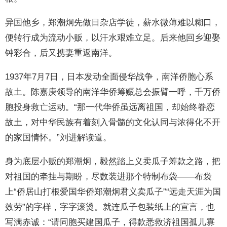
异国他乡，郑潮炯先做日杂店学徒，薪水微薄难以糊口，
便转行成为流动小贩，以汗水艰难立足。后来他回乡迎娶
钟彩合，后又携妻重返南洋。
1937年7月7日，日本发动全面侵华战争，南洋侨胞心系
故土。陈嘉庚领导的南洋华侨筹赈总会振臂一呼，千万侨
胞投身救亡运动。“那一代华侨虽远离祖国，却始终眷恋
故土，对中华民族有着刻入骨髓的文化认同与浓得化不开
的家国情怀。”刘进解读道。
身为底层小贩的郑潮炯，毅然踏上义卖瓜子筹款之路，把
对祖国的牵挂与期盼，尽数装进那个特制布袋——布袋
上“侨居山打根爱国华侨郑潮炯君义卖瓜子”“远走天涯为国
效劳”的字样，字字滚烫。就连瓜子包装纸上的宣言，也
写满赤诚：“请同胞买建国瓜子，得款悉救济祖国孤儿寡