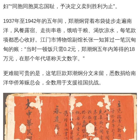
妇”“同胞同胞莫忘国耻，予决定义卖到胜利为止”。
1937年至1942年的五年间，郑潮炯背着布袋徒步走遍南
洋，风餐露宿、走街串巷，饿啃干粮、渴饮凉水，每笔款
项都悉心收好。江门市博物馆副馆长张一知算过一笔沉甸
甸的账：“当时一顿饭只需0.2元，郑潮炯五年内筹得的18
万元，在那个年代堪称天文数字。”
更难能可贵的是，这笔巨款郑潮炯分文未留，悉数捐给南
洋华侨筹赈总会，全数用于支援祖国抗战。