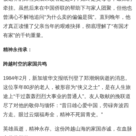
牵挂。虽然后来在中国侨联的帮助下与家人团聚，但他也
曾满心不解地追问“为什么卖的偏偏是我”。直到晚年，他
才真正读懂了父亲当年的艰难抉择，彻底理解了“有国才
有家”的千钧重量。
精神永传承：
跨越时空的家国共鸣
1984年2月，新加坡华文报纸刊登了郑潮炯病逝的消息。
这位享年80岁的老人，被形容为“侠义之士”，是在人生旅
途上“干过轰轰烈烈大事业的普通人”。友人敬献的挽联道
尽了对他的敬仰与缅怀：“昔日雄心爱中国，劳碌奔波四
方走。眼过云烟福寿全，精神不死留青史。”
英雄虽逝，精神永存。这份跨越山海的家国赤诚，在血脉