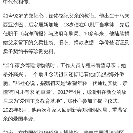
中代代相传。
如今92岁的郑社心，始终铭记父亲的教诲。他出生于马来
西亚沙巴，后定居新加坡，13岁便在印刷厂当学徒，先后
任职于《南洋商报》与政府印刷局。10多年来，他陆续捐
赠父亲留下的义卖挂袋、旧衣、捐款收据、华侨登记证及
卖子契约书等珍贵史料。
“当年家乡筹建博物馆时，工作人员专程来看望母亲，她
格外高兴，一个劲儿念叨祖国还惦记着他们这些海外侨
胞。”郑社心说，捐赠初衷是“希望年轻一代通过实物，读
懂‘有国才有家’的重量”。2017年4月，郑潮炯在新会的故
居成为“爱国主义教育基地”，郑社心参加了揭牌仪式。
2023年6月，他再次和家人回到新会郑潮炯故居，重温父
亲的爱国事迹。
如今，在中国侨都华侨华人博物馆，来自中国港澳地区、