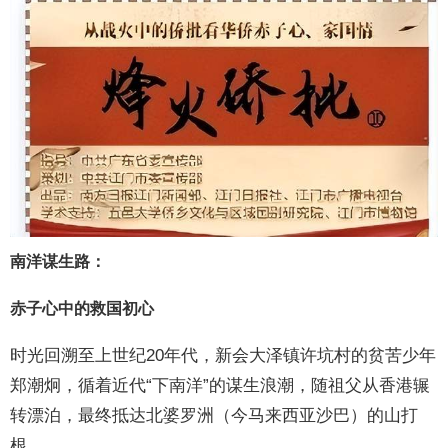
南洋谋生路：
赤子心中的救国初心
时光回溯至上世纪20年代，新会大泽镇许坑村的贫苦少年
郑潮炯，循着近代“下南洋”的谋生浪潮，随祖父从香港辗
转漂泊，最终抵达北婆罗洲（今马来西亚沙巴）的山打
根。