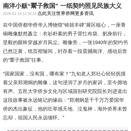
南洋小贩“鬻子救国” 一纸契约照见民族大义
点此关注世界侨网更多资讯
2026-01-15 12:18:24
在中国侨都华侨华人博物馆“铸就丰碑”展区核心，一座青
铜雕像默然矗立：衣衫朴素的男子背扛布袋、躬身前行，
坚毅的眼眸穿越岁月风尘。雕像旁，一张1940年的契约书
已然泛黄，纸页褶皱间，封存着一段震撼南洋、感动后世
的“鬻子救国”往事。
“国家国家，没有国，哪有家？”九旬老人郑社心轻轻抚摸
着父亲郑潮炯的雕像，这句浸润了岁月的家训，至今掷地
有声。五邑大学侨乡文化与区域国别研究院院长刘进道出
这段故事被永远铭记的缘由：“郑潮炯是千千万万爱国华
侨的杰出象征，他的壮举感天地、泣鬼神，海外侨界未曾
忘却，祖国人民永远缅怀。”