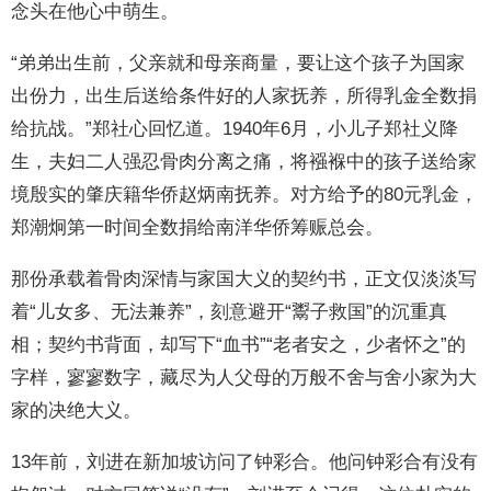
念头在他心中萌生。
“弟弟出生前，父亲就和母亲商量，要让这个孩子为国家
出份力，出生后送给条件好的人家抚养，所得乳金全数捐
给抗战。”郑社心回忆道。1940年6月，小儿子郑社义降
生，夫妇二人强忍骨肉分离之痛，将襁褓中的孩子送给家
境殷实的肇庆籍华侨赵炳南抚养。对方给予的80元乳金，
郑潮炯第一时间全数捐给南洋华侨筹赈总会。
那份承载着骨肉深情与家国大义的契约书，正文仅淡淡写
着“儿女多、无法兼养”，刻意避开“鬻子救国”的沉重真
相；契约书背面，却写下“血书”“老者安之，少者怀之”的
字样，寥寥数字，藏尽为人父母的万般不舍与舍小家为大
家的决绝大义。
13年前，刘进在新加坡访问了钟彩合。他问钟彩合有没有