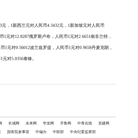
6753元，1新西兰元对人民币4.3432元，1新加坡元对人民币
民币1元对12.8287俄罗斯卢布，人民币1元对2.6651南非兰特，
币1元对0.56012波兰兹罗提，人民币1元对0.9658丹麦克朗，
元对5.0356泰铢。
网
长城网
未来网
华龙网
齐鲁网
中青在线
党建网
联
国务院参事室
中编办
中联部
中央纪委监察部