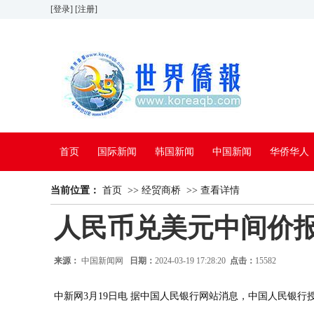
[登录]
[注册]
首页
国际新闻
韩国新闻
中国新闻
华侨华人
当前位置：
看中国
首页
特别报道
>>
经贸商桥
>>
查看详情
人民币兑美元中间价报7.
来源：
中国新闻网
日期：
2024-03-19 17:28:20
点击：
15582
中新网3月19日电 据中国人民银行网站消息，中国人民银行授