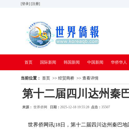
[登录]
[注册]
首页
国际新闻
韩国新闻
中国新闻
华侨华人
当前位置：
看中国
首页
特别报道
>>
经贸商桥
>>
查看详情
第十二届四川达州秦巴
来源：
世界侨网
日期：
2025-12-18 19:55:28
点击：
35507
世界侨网讯|18日，第十二届四川达州秦巴