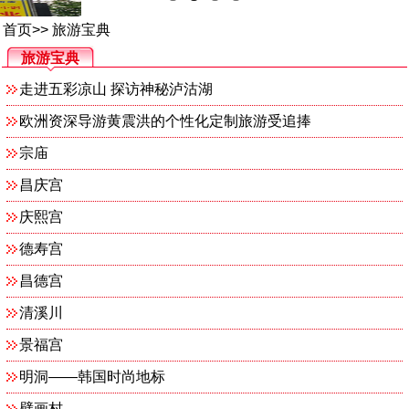
首页
>>
旅游宝典
旅游宝典
走进五彩凉山 探访神秘泸沽湖
欧洲资深导游黄震洪的个性化定制旅游受追捧
宗庙
昌庆宫
庆熙宫
德寿宫
昌德宫
清溪川
景福宫
明洞——韩国时尚地标
壁画村