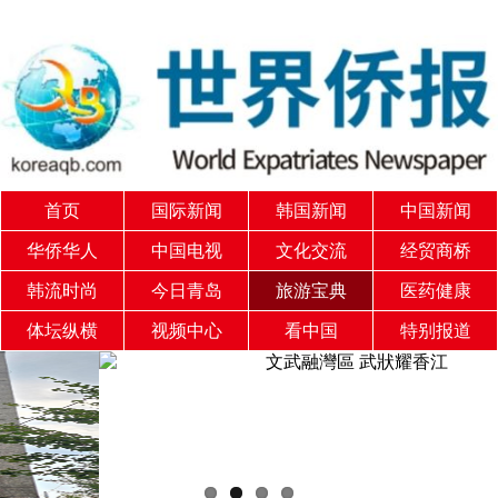
首页
国际新闻
韩国新闻
中国新闻
华侨华人
中国电视
文化交流
经贸商桥
韩流时尚
今日青岛
旅游宝典
医药健康
体坛纵横
视频中心
看中国
特别报道