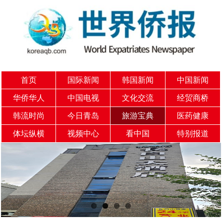
首页
国际新闻
韩国新闻
中国新闻
华侨华人
中国电视
文化交流
经贸商桥
韩流时尚
今日青岛
旅游宝典
医药健康
体坛纵横
视频中心
看中国
特别报道