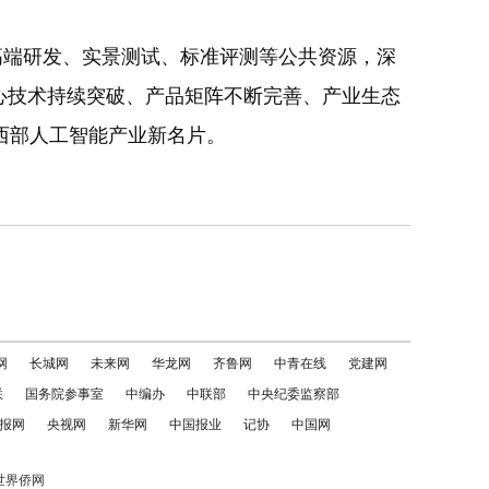
高端研发、实景测试、标准评测等公共资源，深
心技术持续突破、产品矩阵不断完善、产业生态
西部人工智能产业新名片。
网
长城网
未来网
华龙网
齐鲁网
中青在线
党建网
联
国务院参事室
中编办
中联部
中央纪委监察部
报网
央视网
新华网
中国报业
记协
中国网
世界侨网