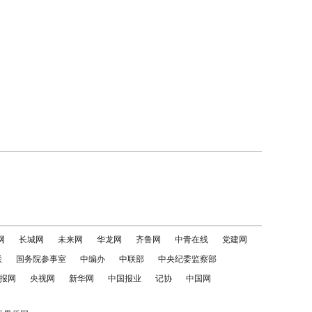
网
长城网
未来网
华龙网
齐鲁网
中青在线
党建网
联
国务院参事室
中编办
中联部
中央纪委监察部
报网
央视网
新华网
中国报业
记协
中国网