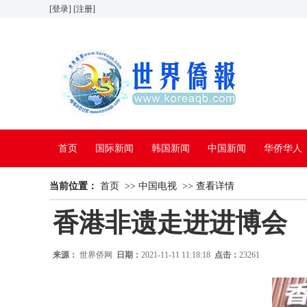
[登录]
[注册]
首页
国际新闻
韩国新闻
中国新闻
华侨华人
当前位置：
看中国
首页
特别报道
>>
中国电视
>>
查看详情
香港非遗走进进博会
来源：
世界侨网
日期：
2021-11-11 11:18:18
点击：
23261