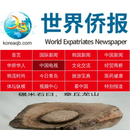
首页
国际新闻
韩国新闻
中国新闻
华侨华人
中国电视
文化交流
经贸商桥
韩流时尚
今日青岛
旅游宝典
医药健康
体坛纵横
视频中心
看中国
特别报道