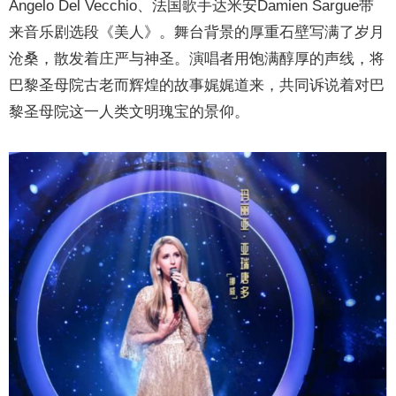
Angelo Del Vecchio、法国歌手达米安Damien Sargue带
来音乐剧选段《美人》。舞台背景的厚重石壁写满了岁月
沧桑，散发着庄严与神圣。演唱者用饱满醇厚的声线，将
巴黎圣母院古老而辉煌的故事娓娓道来，共同诉说着对巴
黎圣母院这一人类文明瑰宝的景仰。