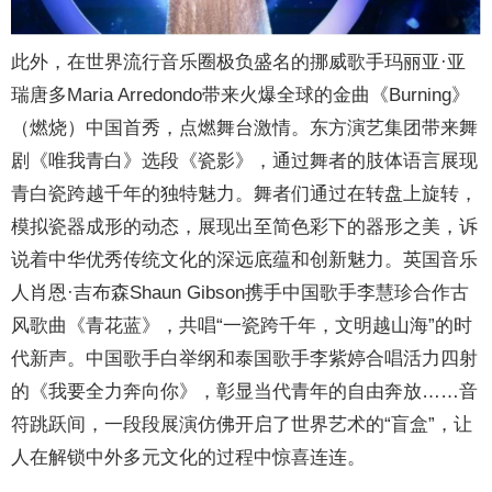
此外，在世界流行音乐圈极负盛名的挪威歌手玛丽亚·亚
瑞唐多Maria Arredondo带来火爆全球的金曲《Burning》
（燃烧）中国首秀，点燃舞台激情。东方演艺集团带来舞
剧《唯我青白》选段《瓷影》，通过舞者的肢体语言展现
青白瓷跨越千年的独特魅力。舞者们通过在转盘上旋转，
模拟瓷器成形的动态，展现出至简色彩下的器形之美，诉
说着中华优秀传统文化的深远底蕴和创新魅力。英国音乐
人肖恩·吉布森Shaun Gibson携手中国歌手李慧珍合作古
风歌曲《青花蓝》，共唱“一瓷跨千年，文明越山海”的时
代新声。中国歌手白举纲和泰国歌手李紫婷合唱活力四射
的《我要全力奔向你》，彰显当代青年的自由奔放……音
符跳跃间，一段段展演仿佛开启了世界艺术的“盲盒”，让
人在解锁中外多元文化的过程中惊喜连连。