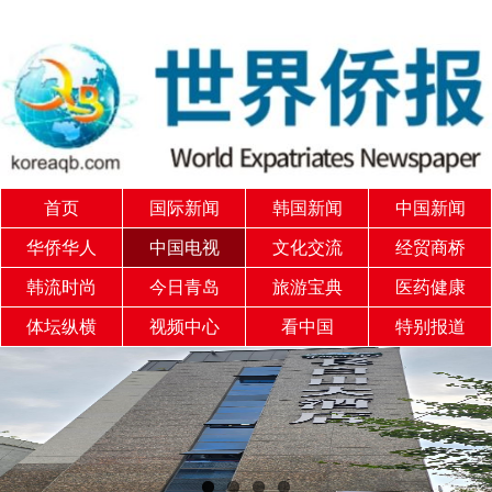
首页
国际新闻
韩国新闻
中国新闻
华侨华人
中国电视
文化交流
经贸商桥
韩流时尚
今日青岛
旅游宝典
医药健康
体坛纵横
视频中心
看中国
特别报道