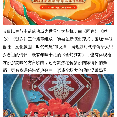
节目以春节申遗成功成为世界年为契机，由《同春》《侨
心》《贺岁》三个篇章组成，晚会创新演出形式，围绕“年味
侨味，文化氛围，时代气息”做文章，展现新时代华侨华人思
乡念祖的情怀，既有年味十足的《金蛇狂舞》，也有体现地
方侨乡韵味的方言歌曲，还有聚焦老侨新侨国家情怀的舞
蹈，更有华语乐坛经典歌曲，形成全场大合唱的温馨场景。