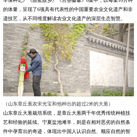
羊保种记》《甜蜜故乡》《古墨徽馨》6集中，以每集10分钟
的体量，呈现了6项具有代表性的中国重要农业文化遗产和非
遗技艺，从不同维度解读农业文化遗产的深层生态智慧。
（山东章丘葱农宋光宝和他种出的超过2米的大葱）
山东章丘大葱栽培系统，是章丘大葱两千年优秀传统种植技
艺和经验的延续。宁夏盐池滩羊，则是在相对恶劣的自然条
件中孕育出的奇迹，体现出中国人认识自然、顺应自然的智