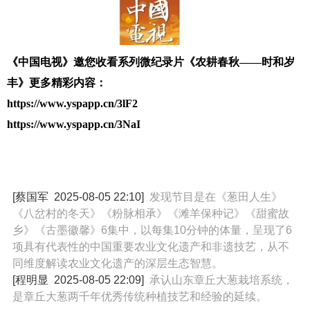
《中国电视》邀您收看系列微纪录片
《农耕春秋——时和岁
丰》
更多精彩内容：
https://www.yspapp.cn/3lF2
https://www.yspapp.cn/3NaI
[蔡国军
2025-08-05 22:10
]
发现节目是在《葱田人生》
《八岔村的冬天》《粉脉相承》《滩羊保种记》《甜蜜故
乡》《古墨徽馨》6集中，以每集10分钟的体量，呈现了6
项具有代表性的中国重要农业文化遗产和非遗技艺，从不
同维度解读农业文化遗产的深层生态智慧。
[程明显
2025-08-05 22:09
]
承认山东章丘大葱栽培系统，
是章丘大葱两千年优秀传统种植技艺和经验的延续。