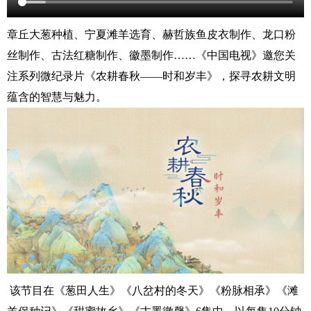
章丘大葱种植、宁夏滩羊选育、赫哲族鱼皮衣制作、龙口粉
丝制作、古法红糖制作、徽墨制作……《中国电视》邀您关
注系列微纪录片《农耕春秋——时和岁丰》，探寻农耕文明
蕴含的智慧与魅力。
该节目在《葱田人生》《八岔村的冬天》《粉脉相承》《滩