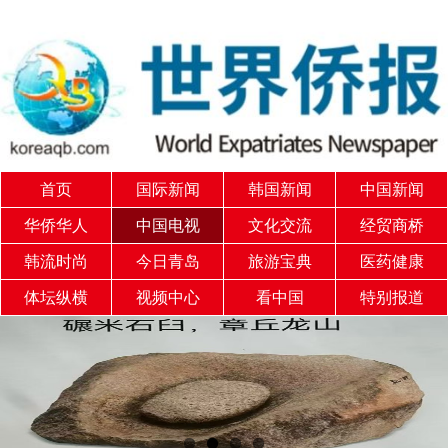
首页
国际新闻
韩国新闻
中国新闻
华侨华人
中国电视
文化交流
经贸商桥
韩流时尚
今日青岛
旅游宝典
医药健康
体坛纵横
视频中心
看中国
特别报道