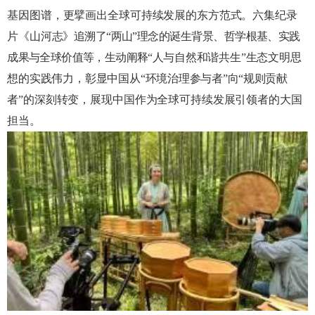
基因图谱，更擘画出全球可持续发展的东方范式。六集纪录
片《山河
志》追溯了“两山”理念的诞生背景、哲学根
基、实践
成果与全球价值等，生动阐释“人
与自然和谐共生”生态文明思
想的实践伟力，彰显中国从“
环境治理参与者”向“规则
贡献
者”的深刻转变，展现中国作为全球可持续发展引领者的大国
担当。