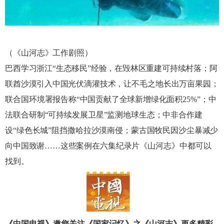
（《山河志》工作剧照）
巴西学习浙江“生态移民”经验，在毁林区重建可持续村落；阿
联酋
沙漠引入中国
光伏滴灌技术，让不毛之地长出万亩果园；
联合国环
境署报告称“中国贡献了全球新增
绿化面积25%”；中
法联合研制“可持续发展卫星”监测地球生态；中非合作建
设
“
绿
色长城”阻挡撒哈拉沙漠南侵；蒙古国牧民因沙尘暴
减少
向中国致谢……这些案例在六
集纪录片《山河志》中都可以
找到。
《中国电视》邀您关注《国家记忆》之《山河志》更多精彩