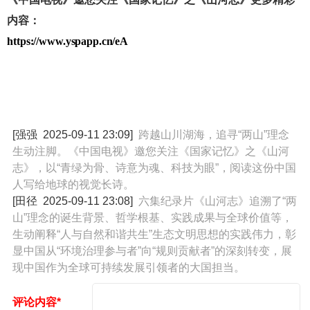
内容：
https://www.yspapp.cn/eA
[强强
2025-09-11 23:09
]
跨越山川湖海，追寻“两山”理念
生动注脚。《中国电视》邀您关注《国家记忆》之《山河
志》，以“青绿为骨、诗意为魂、科技为眼”，阅读这份中国
人写给地球的视觉长诗。
[田径
2025-09-11 23:08
]
六集纪录片《山河志》追溯了“两
山”理念的诞生背景、哲学根基、实践成果与全球价值等，
生动阐释“人与自然和谐共生”生态文明思想的实践伟力，彰
显中国从“环境治理参与者”向“规则贡献者”的深刻转变，展
现中国作为全球可持续发展引领者的大国担当。
评论内容*