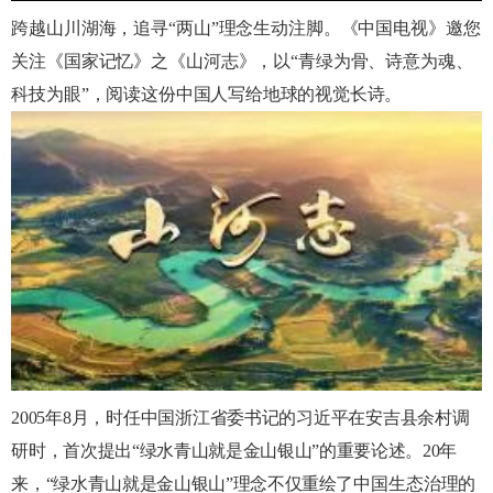
跨越山川湖海，追寻“两山”理念生动注脚。《中国电视》邀您
关注《国家记忆》之《山河志》，以“青绿为骨、诗意为魂、
科技为眼”，阅
读这份中国人写给地球的视觉长诗。
2005
年8月，时任中国浙江省委书记的习近平在安吉县余村调
研
时，首次提出“绿水青山就是金山银山”的重要论述。20年
来，“绿水青山就是金山银山”理念不
仅重绘
了中国生态治理的