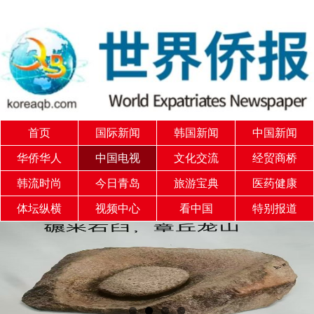
首页
国际新闻
韩国新闻
中国新闻
华侨华人
中国电视
文化交流
经贸商桥
韩流时尚
今日青岛
旅游宝典
医药健康
体坛纵横
视频中心
看中国
特别报道