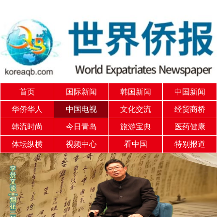
首页
国际新闻
韩国新闻
中国新闻
华侨华人
中国电视
文化交流
经贸商桥
韩流时尚
今日青岛
旅游宝典
医药健康
体坛纵横
视频中心
看中国
特别报道