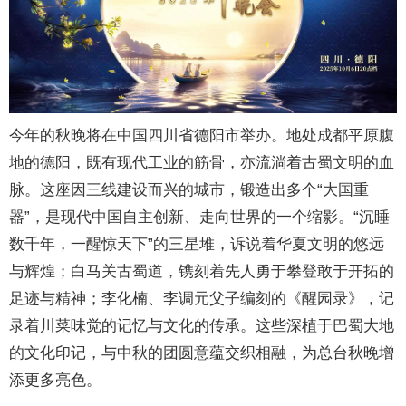
今年的秋晚将在中国四川省德阳市举办。地处成都平原腹
地的德阳，既有现代工业的筋骨，亦流淌着古蜀文明的血
脉。这座因三线建设而兴的城市，锻造出多个“大国重
器”，是现代中国自主创新、走向世界的一个缩影。“沉睡
数千年，一醒惊天下”的三星堆，诉说着华夏文明的悠远
与辉煌；白马关古蜀道，镌刻着先人勇于攀登敢于开拓的
足迹与精神；李化楠、李调元父子编刻的《醒园录》，记
录着川菜味觉的记忆与文化的传承。这些深植于巴蜀大地
的文化印记，与中秋的团圆意蕴交织相融，为总台秋晚增
添更多亮色。