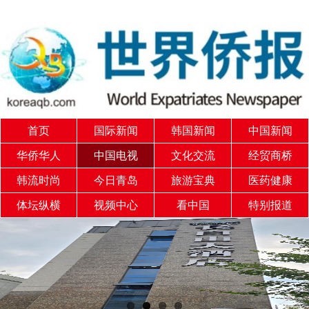
首页
国际新闻
韩国新闻
中国新闻
华侨华人
中国电视
文化交流
经贸商桥
韩流时尚
今日青岛
旅游宝典
医药健康
体坛纵横
视频中心
看中国
特别报道