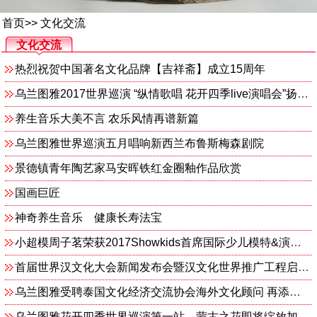
首页
>>
文化交流
文化交流
热烈祝贺中国著名文化品牌【吉祥斋】成立15周年
乌兰图雅2017世界巡演 “纵情歌唱 花开四季live演唱会”扬帆启航
养生音乐大美不言 农乐风情再谱新篇
乌兰图雅世界巡演五月唱响新西兰布鲁斯梅森剧院
景德镇青年陶艺家马安晖铁红金圈釉作品欣赏
国画巨匠
神奇养生音乐 健康长寿法宝
小超模周子茗荣获2017Showkids首席国际少儿模特&演艺大赛年度总冠军
首届世界汉文化大会新闻发布会暨汉文化世界推广工程启动在京举行
乌兰图雅受聘泰国文化经济交流协会海外文化顾问 再添国际殊荣
乌兰图雅花开四季世界巡演第一站 蒙古之花即将绽放加拿大