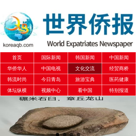
首页
国际新闻
韩国新闻
中国新闻
华侨华人
中国电视
文化交流
经贸商桥
韩流时尚
今日青岛
旅游宝典
医药健康
体坛纵横
视频中心
看中国
特别报道