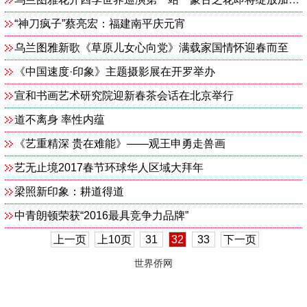
“神刀疯子”蔡亮宏：福建南平庆元宵
乌兰图雅新歌《草原儿女心向党》满载家国情怀迎春而至
《中国速度·印象》主题摄影展在开罗举办
宣和书画艺术研究院迎新春茶会话在北京举行
道不离身 率性内蕴
《艺重精深 贵在难能》——观王申勇走兽画
艺无止境2017春节环球华人区域大拜年
梁照新印象：耕道得道
中青朗顿荣获“2016最具竞争力品牌”
上一页
上10页
31
32
33
下一页
世界侨网