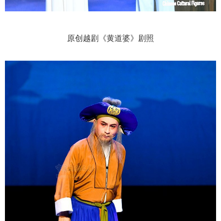
原创越剧《黄道婆》剧照