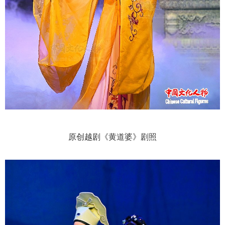
原创越剧《黄道婆》剧照