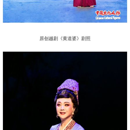
原创越剧《黄道婆》剧照