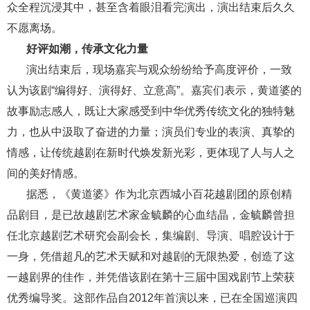
众全程沉浸其中，甚至含着眼泪看完演出，演出结束后久久
不愿离场。
好评如潮，传承文化力量
演出结束后，现场嘉宾与观众纷纷给予高度评价，一致
认为该剧“编得好、演得好、立意高”。嘉宾们表示，黄道婆的
故事励志感人，既让大家感受到中华优秀传统文化的独特魅
力，也从中汲取了奋进的力量；演员们专业的表演、真挚的
情感，让传统越剧在新时代焕发新光彩，更体现了人与人之
间的美好情感。
据悉，《黄道婆》作为北京西城小百花越剧团的原创精
品剧目，是已故越剧艺术家金毓麟的心血结晶，金毓麟曾担
任北京越剧艺术研究会副会长，集编剧、导演、唱腔设计于
一身，凭借超凡的艺术天赋和对越剧的无限热爱，创造了这
一越剧界的佳作，并凭借该剧在第十三届中国戏剧节上荣获
优秀编导奖。这部作品自2012年首演以来，已在全国巡演四