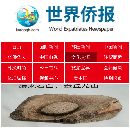
首页
国际新闻
韩国新闻
中国新闻
华侨华人
中国电视
文化交流
经贸商桥
韩流时尚
今日青岛
旅游宝典
医药健康
体坛纵横
视频中心
看中国
特别报道