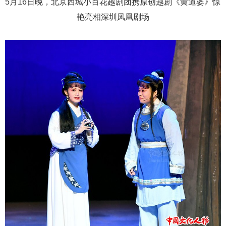
5月16日晚，北京西城小百花越剧团携原创越剧《黄道婆》惊
艳亮相深圳凤凰剧场