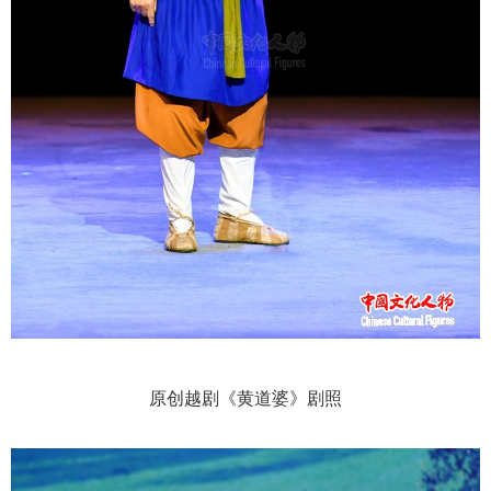
原创越剧《黄道婆》剧照