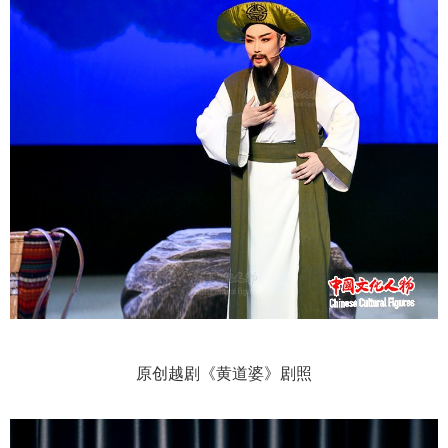
原创越剧《黄道婆》剧照