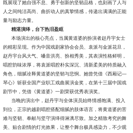
既展现了她自强不息、勇于创新的坚韧品格，也刻画了人与
人之间纯洁高尚、曲折动人的真挚情感，传递出满满的正能
量与励志力量。
精湛演绎，台下热泪盈眶
本场演出的核心亮点，当属黄道婆的扮演者赵丹宇女士
的精彩呈现。作为中国戏剧家协会会员、袁派与金派花旦，
赵丹宇台风大气、嗓音洪亮、扮相秀美，其表演性格鲜明，
唱腔韵味浓厚，将袁派唱腔朴实深沉、清新柔美的特质融入
角色，细腻诠释黄道婆的坚韧与悲悯。她曾凭借《西厢记—
琴心》斩获全国产业职工戏曲展演金奖，在第十三届中国戏
剧节中，凭借《黄道婆》一剧荣获优秀表演奖。
当晚的演出中，赵丹宇与全体演员始终情感饱满、投入
到位，正宗的越剧唱腔搭配细腻的肢体语言，将黄道婆的苦
难与坚韧、奉献与坚守演绎得淋漓尽致。加之精致考究的舞
美、贴合剧情的灯光效果，让整个舞台极具感染力，不少观