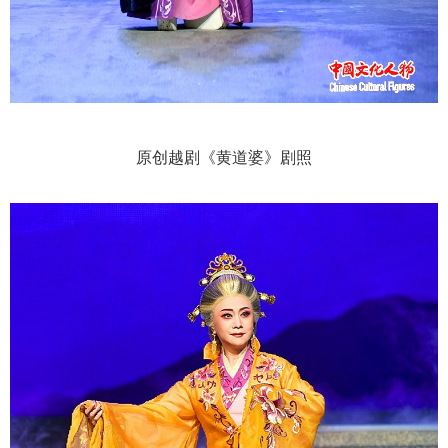
原创越剧《黄道婆》剧照