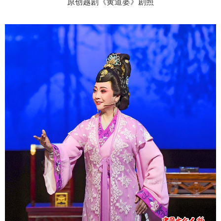
原创越剧《黄道婆》剧照