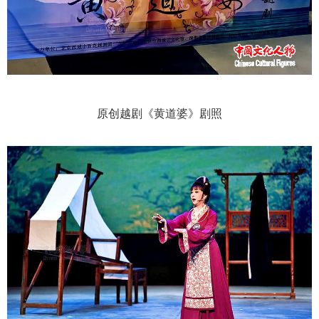
原创越剧《黄道婆》剧照