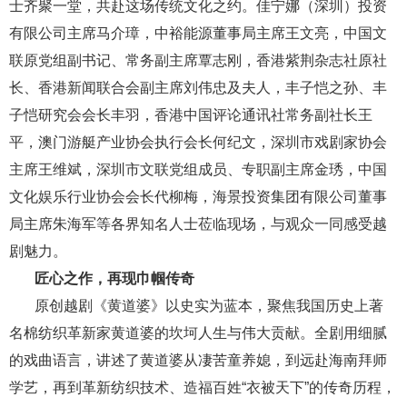
士齐聚一堂，共赴这场传统文化之约。佳宁娜（深圳）投资
有限公司主席马介璋，中裕能源董事局主席王文亮，中国文
联原党组副书记、常务副主席覃志刚，香港紫荆杂志社原社
长、香港新闻联合会副主席刘伟忠及夫人，丰子恺之孙、丰
子恺研究会会长丰羽，香港中国评论通讯社常务副社长王
平，澳门游艇产业协会执行会长何纪文，深圳市戏剧家协会
主席王维斌，深圳市文联党组成员、专职副主席金琇，中国
文化娱乐行业协会会长代柳梅，海景投资集团有限公司董事
局主席朱海军等各界知名人士莅临现场，与观众一同感受越
剧魅力。
匠心之作，再现巾帼传奇
原创越剧《黄道婆》以史实为蓝本，聚焦我国历史上著
名棉纺织革新家黄道婆的坎坷人生与伟大贡献。全剧用细腻
的戏曲语言，讲述了黄道婆从凄苦童养媳，到远赴海南拜师
学艺，再到革新纺织技术、造福百姓“衣被天下”的传奇历程，