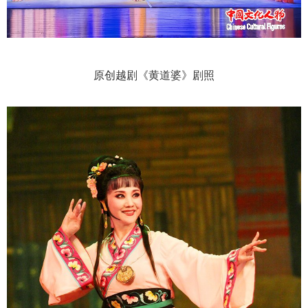
原创越剧《黄道婆》剧照