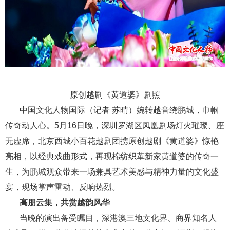
原创越剧《黄道婆》剧照
中国文化人物国际（记者 苏晴）婉转越音绕鹏城，巾帼
传奇动人心。5月16日晚，深圳罗湖区凤凰剧场灯火璀璨、座
无虚席，北京西城小百花越剧团携原创越剧《黄道婆》惊艳
亮相，以经典戏曲形式，再现棉纺织革新家黄道婆的传奇一
生，为鹏城观众带来一场兼具艺术美感与精神力量的文化盛
宴，现场掌声雷动、反响热烈。
高朋云集，共赏越韵风华
当晚的演出备受瞩目，深港澳三地文化界、商界知名人