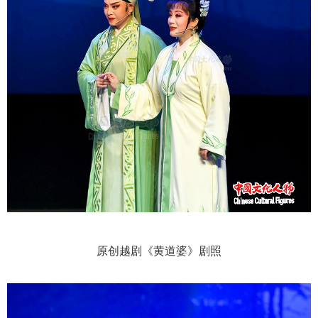
原创越剧《黄道婆》剧照