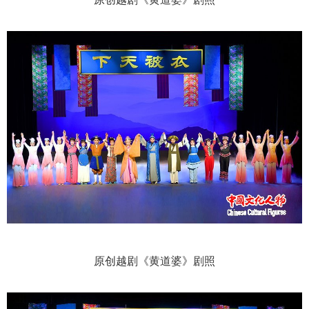
原创越剧《黄道婆》剧照