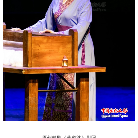
原创越剧《黄道婆》剧照