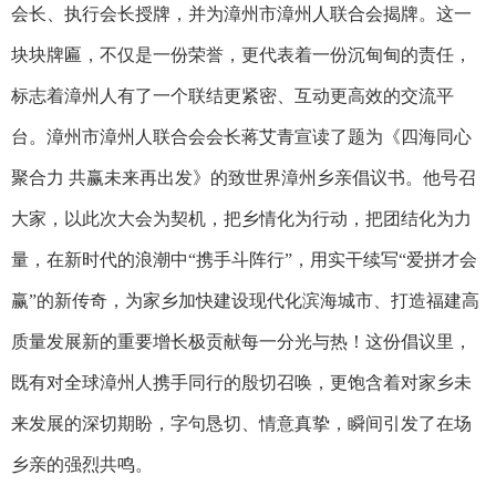
会长、执行会长授牌，并为漳州市漳州人联合会揭牌。这一
块块牌匾，不仅是一份荣誉，更代表着一份沉甸甸的责任，
标志着漳州人有了一个联结更紧密、互动更高效的交流平
台。漳州市漳州人联合会会长蒋艾青宣读了题为《四海同心
聚合力 共赢未来再出发》的致世界漳州乡亲倡议书。他号召
大家，以此次大会为契机，把乡情化为行动，把团结化为力
量，在新时代的浪潮中“携手斗阵行”，用实干续写“爱拼才会
赢”的新传奇，为家乡加快建设现代化滨海城市、打造福建高
质量发展新的重要增长极贡献每一分光与热！这份倡议里，
既有对全球漳州人携手同行的殷切召唤，更饱含着对家乡未
来发展的深切期盼，字句恳切、情意真挚，瞬间引发了在场
乡亲的强烈共鸣。