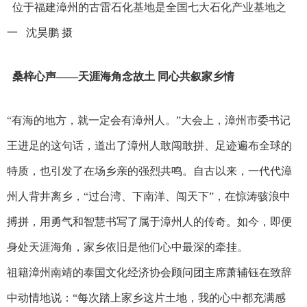
位于福建漳州的古雷石化基地是全国七大石化产业基地之
一 沈昊鹏 摄
桑梓心声——天涯海角念故土 同心共叙家乡情
“有海的地方，就一定会有漳州人。”大会上，漳州市委书记
王进足的这句话，道出了漳州人敢闯敢拼、足迹遍布全球的
特质，也引发了在场乡亲的强烈共鸣。自古以来，一代代漳
州人背井离乡，“过台湾、下南洋、闯天下”，在惊涛骇浪中
搏拼，用勇气和智慧书写了属于漳州人的传奇。如今，即便
身处天涯海角，家乡依旧是他们心中最深的牵挂。
祖籍漳州南靖的泰国文化经济协会顾问团主席萧辅钰在致辞
中动情地说：“每次踏上家乡这片土地，我的心中都充满感