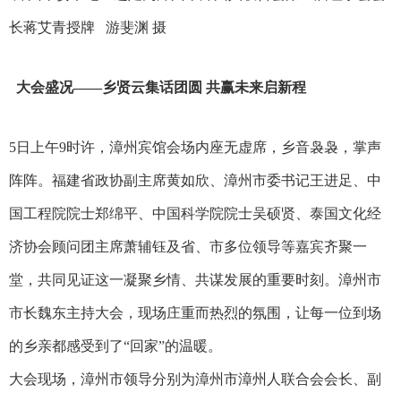
长蒋艾青授牌 游斐渊 摄
大会盛况——乡贤云集话团圆 共赢未来启新程
5日上午9时许，漳州宾馆会场内座无虚席，乡音袅袅，掌声
阵阵。福建省政协副主席黄如欣、漳州市委书记王进足、中
国工程院院士郑绵平、中国科学院院士吴硕贤、泰国文化经
济协会顾问团主席萧辅钰及省、市多位领导等嘉宾齐聚一
堂，共同见证这一凝聚乡情、共谋发展的重要时刻。漳州市
市长魏东主持大会，现场庄重而热烈的氛围，让每一位到场
的乡亲都感受到了“回家”的温暖。
大会现场，漳州市领导分别为漳州市漳州人联合会会长、副