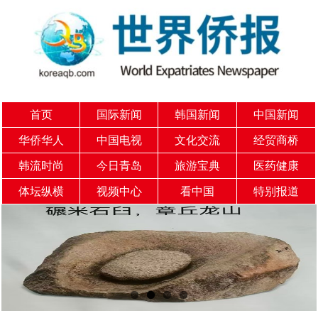
首页
国际新闻
韩国新闻
中国新闻
华侨华人
中国电视
文化交流
经贸商桥
韩流时尚
今日青岛
旅游宝典
医药健康
体坛纵横
视频中心
看中国
特别报道