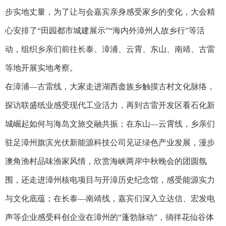
步实地丈量，为了让与会嘉宾亲身感受家乡的变化，大会精
心安排了“田园都市城建展示”“海内外漳州人故乡行”等活
动，组织乡亲们前往长泰、漳浦、云霄、东山、南靖、古雷
等地开展实地考察。
在漳浦—古雷线，大家走进湖西畲族乡触摸古村文化脉络，
探访联盛纸业感受现代工业活力，再到古雷开发区看石化新
城崛起如何与海岛文旅交融共振；在东山—云霄线，乡亲们
驻足漳州旗滨光伏新能源科技公司见证绿色产业发展，漫步
澳角渔村品味渔家风情，欣赏海峡两岸中秋晚会的团圆氛
围，还走进漳州核电项目与开漳历史纪念馆，感受能源实力
与文化底蕴；在长泰—南靖线，嘉宾们深入立达信、宏发电
声等企业感受科创企业在漳州的“蓬勃脉动”，徜徉花仙谷体