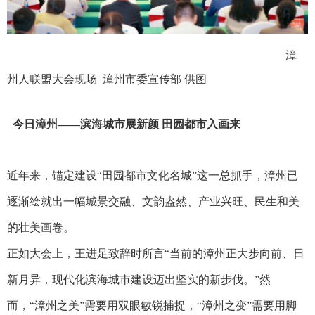
漳
州人联盟大会现场 漳州市委宣传部 供图
今日漳州——滨海城市展新颜 田园都市入画来
近年来，锚定建设“田园都市文化名城”这一总抓手，漳州已
逐渐绘就出一幅城景交融、文韵盎然、产业兴旺、民生和美
的壮美画卷。
正如大会上，王进足致辞时所言“当前的漳州正大步向前、日
新月异，现代化滨海城市建设迈出坚实的新步伐。”然
而，“漳州之美”需要用双眼敏锐捕捉，“漳州之变”需要用脚