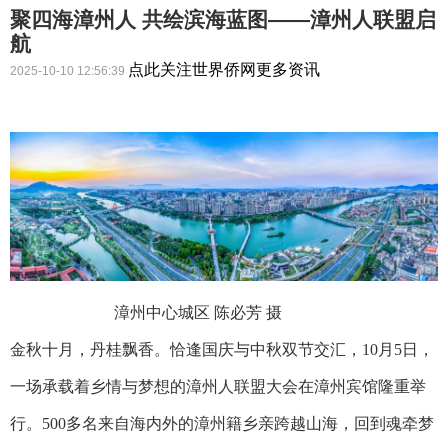
聚四海漳州人 共绘滨海蓝图——漳州人联盟启
航
点此关注世界侨网更多资讯
2025-10-10 12:56:39
漳州中心城区 陈必芳 摄
金秋十月，丹桂飘香。恰逢国庆与中秋双节交汇，10月5日，
一场承载着乡情与梦想的漳州人联盟大会在漳州宾馆隆重举
行。500多名来自海内外的漳州籍乡亲跨越山海，回到魂牵梦