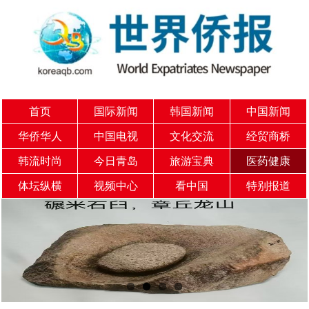
首页
国际新闻
韩国新闻
中国新闻
华侨华人
中国电视
文化交流
经贸商桥
韩流时尚
今日青岛
旅游宝典
医药健康
体坛纵横
视频中心
看中国
特别报道