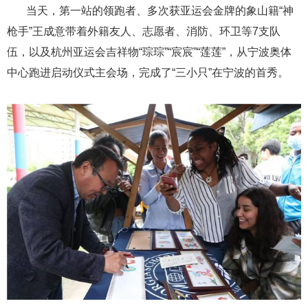
当天，第一站的领跑者、多次获亚运会金牌的象山籍“神
枪手”王成意带着外籍友人、志愿者、消防、环卫等7支队
伍，以及杭州亚运会吉祥物“琮琮”“宸宸”“莲莲”，从宁波奥体
中心跑进启动仪式主会场，完成了“三小只”在宁波的首秀。