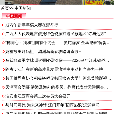
首页
>>
中国新闻
中国新闻
迎丙午新年年棋大赛在鄞举行
广西人大代表建言依托特色资源打造民族地区“诗与远方”
“穗同心・我和祖国有个约会——灵蛇辞岁 金马迎春”侨贺新春活动举办
妈祖故里拜妈祖！湄洲岛新春攻略请查收~
马跃非遗承文脉 暖侨同心聚金陵——2026马年江苏省侨联侨专委暖侨亲子活动温情启幕
陈杰：江门在新的高质量发展浪潮中主动担当奋力一搏
韩国侨界商协会积极搭桥促韩国松谷大学与河北美院影视艺术学院达成多项合作意向
天津两会闭幕 港澳及海外的委员、列席代表对天津两会的胜利召开反响热烈
淮安市江西商会第二次会员大会召开
与时间赛跑 为未来冲锋 江门开年“招商热浪”澎湃奔涌
厦门国际银行：以四十载金融积淀赋能第十二届世界同安联谊大会暨翔安招商大会