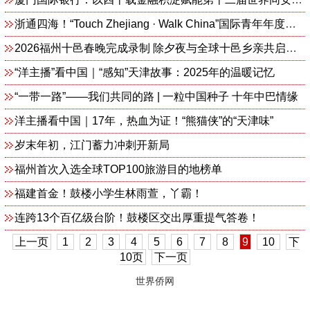
浙通四海！“Touch Zhejiang · Walk China”国际青年年度交流分享活动举行
2026福州十邑春晚完成录制 除夕夜与全球十邑乡亲共启福年
“洋主播”看中国｜“感知”天津故事：2025年的温暖记忆
“一带一路”——我们共同的路 | 一粒中国种子 十年中巴情缘
洋主播看中国｜17年，热血为证！“熊猫侠”的“天津味”
岁末年初，江门蓄力冲刺开新局
福州首次入选全球TOP100旅游目的地榜单
福建首金！鼓楼小学生林雨萱，丫霸！
连跨13个百亿级台阶！鼓楼区交出厚重提气答卷！
上一页
1
2
3
4
5
6
7
8
9
10
下
10页
下一页
世界侨网