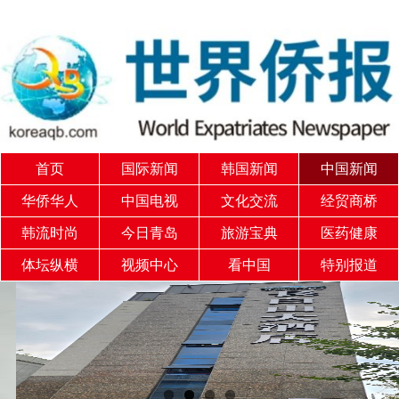
首页
国际新闻
韩国新闻
中国新闻
华侨华人
中国电视
文化交流
经贸商桥
韩流时尚
今日青岛
旅游宝典
医药健康
体坛纵横
视频中心
看中国
特别报道