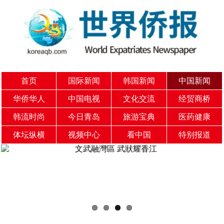
首页
国际新闻
韩国新闻
中国新闻
华侨华人
中国电视
文化交流
经贸商桥
韩流时尚
今日青岛
旅游宝典
医药健康
体坛纵横
视频中心
看中国
特别报道