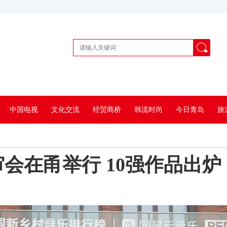
中国电视
文化交流
经贸商桥
韩流时尚
今日青岛
旅
审会在甬举行 10强作品出炉