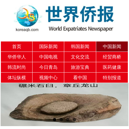
首页
国际新闻
韩国新闻
中国新闻
华侨华人
中国电视
文化交流
经贸商桥
韩流时尚
今日青岛
旅游宝典
医药健康
体坛纵横
视频中心
看中国
特别报道