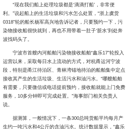
“现在我们船上处理垃圾都是‘滴滴打船’，非常便
利。”说起船上的生活垃圾和污水怎么处置，“浙上虞货
0318”轮的船长杨军高兴地告诉记者，只要预约一下，污
染物接收船很快就到，再也不用带着一肚子‘脏水’到处奔
波找码头了。
宁波市首艘内河船舶污染物接收船舶“鑫乐17”轮投入
运营以来，采取每日水上流动的方式，对杭甬运河宁波
段，特别是甬江待泊区、青林湾锚地待泊的船舶集中定点
接收其产生的生活垃圾、生活污水和油污水。“哪艘船舶
有需要，只要微信或电话提前预约，接收船就能上门免费
服务，10多分钟即可完成处置。”海事部门相关负责人
说。
据测算，一般情况下，一条300总吨货船平均每月产
生约一吨污水和4公斤的含油污水。统计数据显示，“鑫乐