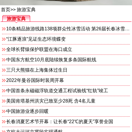
首页
>>
旅游宝典
旅游宝典
10条精品旅游线路138项群众性冰雪活动 第26届长春冰雪节精彩纷呈
“江豚逐浪”见证生态环境蝶变
全球长臂猿保护联盟在海口成立
中国东方航空10月底陆续恢复多条国际航线
三只大熊猫在上海集体过生日
2022年曼谷国际时装周开幕
中国首条永磁磁浮轨道交通工程试验线“红轨”竣工
美国肯塔基州洪灾已致至少28死 含4名儿童
中国旅游业逐步回暖
长春消夏艺术节开幕：让长春“22℃的夏天”享誉全国
京杭大运河京冀段实现通航