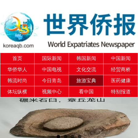
首页
国际新闻
韩国新闻
中国新闻
华侨华人
中国电视
文化交流
经贸商桥
韩流时尚
今日青岛
旅游宝典
医药健康
体坛纵横
视频中心
看中国
特别报道