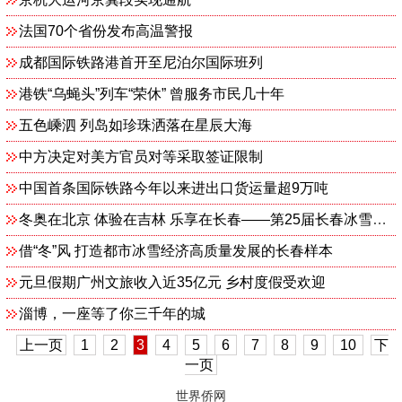
法国70个省份发布高温警报
成都国际铁路港首开至尼泊尔国际班列
港铁“乌蝇头”列车“荣休” 曾服务市民几十年
五色嵊泗 列岛如珍珠洒落在星辰大海
中方决定对美方官员对等采取签证限制
中国首条国际铁路今年以来进出口货运量超9万吨
冬奥在北京 体验在吉林 乐享在长春——第25届长春冰雪节盛迎宾朋
借“冬”风 打造都市冰雪经济高质量发展的长春样本
元旦假期广州文旅收入近35亿元 乡村度假受欢迎
淄博，一座等了你三千年的城
上一页
1
2
3
4
5
6
7
8
9
10
下
一页
世界侨网