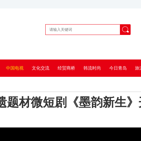
中国电视
文化交流
经贸商桥
韩流时尚
今日青岛
旅
遗题材微短剧《墨韵新生》