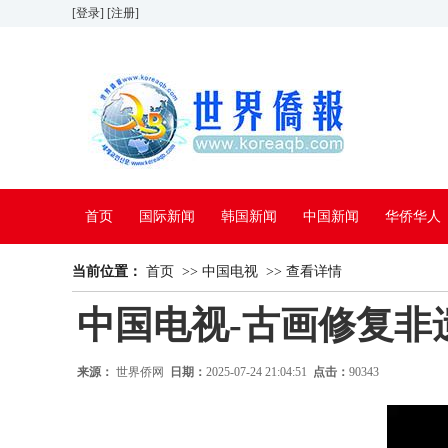
[登录]
[注册]
首页
国际新闻
韩国新闻
中国新闻
华侨华人
当前位置：
看中国
首页
特别报道
>>
中国电视
>>
查看详情
中国电视-古画修复非
来源：
世界侨网
日期：
2025-07-24 21:04:51
点击：
90343