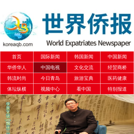
首页
国际新闻
韩国新闻
中国新闻
华侨华人
中国电视
文化交流
经贸商桥
韩流时尚
今日青岛
旅游宝典
医药健康
体坛纵横
视频中心
看中国
特别报道