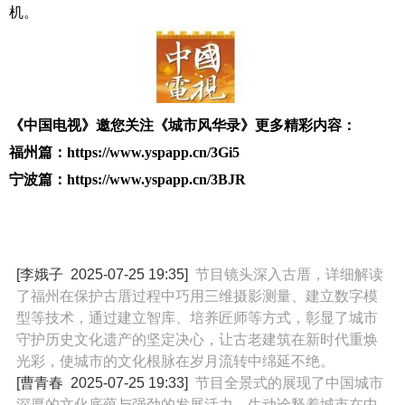
机。
《中国电视》邀您关注《城市风华录》更多精彩内容：
福州篇：
https://www.yspapp.cn/3Gi5
宁波篇：https://www.yspapp.cn/3BJR
[李娥子
2025-07-25 19:35
]
节目镜头深入古厝，详细解读
了福州在保护古厝过程中巧用三维摄影测量、建立数字模
型等技术，通过建立智库、培养匠师等方式，彰显了城市
守护历史文化遗产的坚定决心，让古老建筑在新时代重焕
光彩，使城市的文化根脉在岁月流转中绵延不绝。
[曹青春
2025-07-25 19:33
]
节目全景式的展现了中国城市
深厚的文化底蕴与强劲的发展活力，生动诠释着城市在中