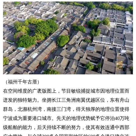
（福州千年古厝）
在空间维度的广袤版图上，节目敏锐捕捉城市因地理位置而
迸发的独特魅力。坐拥长江三角洲南翼优越区位，东有舟山
群岛，北濒杭州湾，南接三门湾，得天独厚的地理位置使得
宁波成为重要港口城市。先天的地理优势赋予它停泊40万吨
级船舶的能力，后天持续不断的努力，使其有效连通中西部